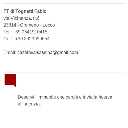
FT di Tognetti Fabio
via Vicinanza, n.6
23814
-
Cremeno
-
Lecco
Tel.:
+39 0341910415
Cell.: +39 3923999654
Email:
caseinvalsassina@gmail.com
Invia la tua ricerca all'agenzia
Descrivi l'immobile che cerchi e invia la ricerca
all'agenzia.