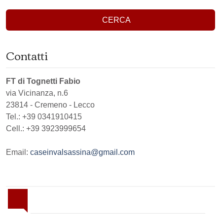
CERCA
Contatti
FT di Tognetti Fabio
via Vicinanza, n.6
23814
-
Cremeno
-
Lecco
Tel.:
+39 0341910415
Cell.: +39 3923999654
Email:
caseinvalsassina@gmail.com
Invia la tua ricerca all'agenzia