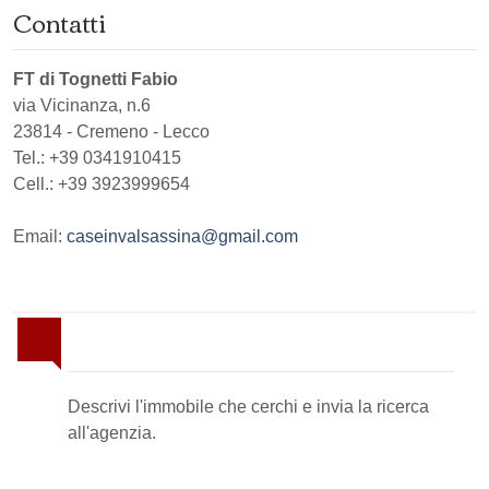
Contatti
FT di Tognetti Fabio
via Vicinanza, n.6
23814
-
Cremeno
-
Lecco
Tel.:
+39 0341910415
Cell.: +39 3923999654
Email:
caseinvalsassina@gmail.com
Invia la tua ricerca all'agenzia
Descrivi l'immobile che cerchi e invia la ricerca
all'agenzia.