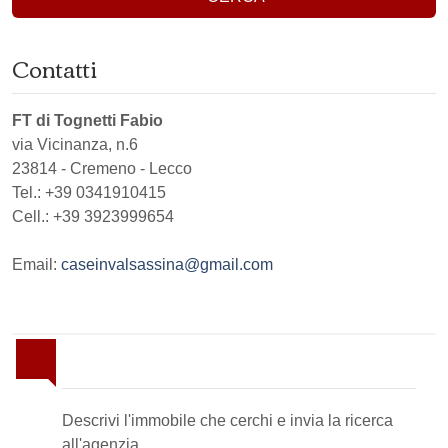
Contatti
FT di Tognetti Fabio
via Vicinanza, n.6
23814
-
Cremeno
-
Lecco
Tel.:
+39 0341910415
Cell.: +39 3923999654
Email:
caseinvalsassina@gmail.com
Invia la tua ricerca all'agenzia
Descrivi l'immobile che cerchi e invia la ricerca
all'agenzia.